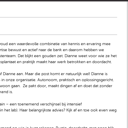
ewoud een waardevolle combinatie van kennis en ervaring mee
ertise bewust en actief naar de bank en daarom hebben we
istenteam. Dat blijkt een gouden zet. Dianne weet voor wie ze het
ansplantaat en praktijk maakt haar werk betrokken en doordacht.
af Dianne aan. Maar die post komt er natuurlijk wel! Dianne is
n onze organisatie. Autonoom, praktisch en oplossingsgericht.
 gewoon gaan. ️ Ze pakt door, maakt dingen af en doet dat zonder
end is.
ain – een toenemend verschijnsel bij intensief
n het lab). Haar belangrijkste advies? Kijk af en toe ook even weg