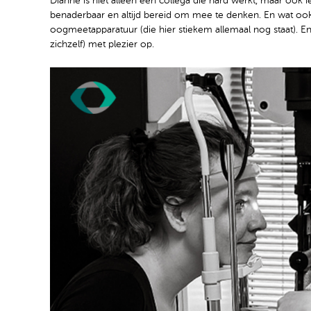
Dianne is niet alleen een collega die hard werkt, maar ook 
benaderbaar en altijd bereid om mee te denken. En wat ook
oogmeetapparatuur (die hier stiekem allemaal nog staat). En
zichzelf) met plezier op.