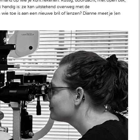
iemand op wie je kunt rekenen. Rustig, doordacht, met open blik,
 handig is: ze kan uitstekend overweg met de
 wie toe is aan een nieuwe bril of lenzen? Dianne meet je (en