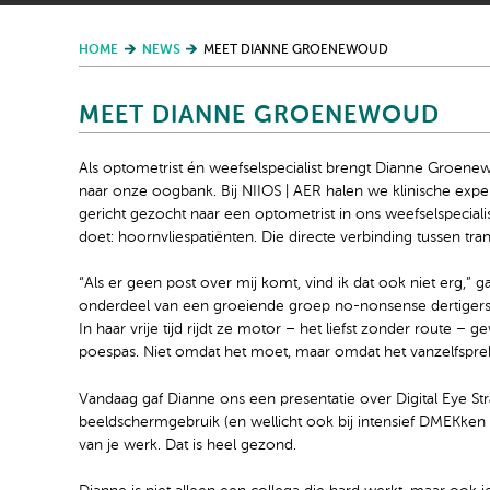
HOME
NEWS
MEET DIANNE GROENEWOUD
MEET DIANNE GROENEWOUD
Als optometrist én weefselspecialist brengt Dianne Groen
naar onze oogbank. Bij NIIOS | AER halen we klinische exp
gericht gezocht naar een optometrist in ons weefselspecial
doet: hoornvliespatiënten. Die directe verbinding tussen tr
“Als er geen post over mij komt, vind ik dat ook niet erg,” g
onderdeel van een groeiende groep no-nonsense dertigers i
In haar vrije tijd rijdt ze motor – het liefst zonder route –
poespas. Niet omdat het moet, maar omdat het vanzelfsprek
Vandaag gaf Dianne ons een presentatie over Digital Eye Str
beeldschermgebruik (en wellicht ook bij intensief DMEKken i
van je werk. Dat is heel gezond.