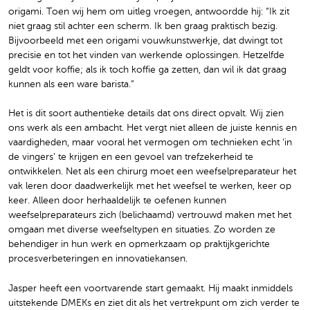
origami. Toen wij hem om uitleg vroegen, antwoordde hij: “Ik zit
niet graag stil achter een scherm. Ik ben graag praktisch bezig.
Bijvoorbeeld met een origami vouwkunstwerkje, dat dwingt tot
precisie en tot het vinden van werkende oplossingen. Hetzelfde
geldt voor koffie; als ik toch koffie ga zetten, dan wil ik dat graag
kunnen als een ware barista.”
Het is dit soort authentieke details dat ons direct opvalt. Wij zien
ons werk als een ambacht. Het vergt niet alleen de juiste kennis en
vaardigheden, maar vooral het vermogen om technieken echt ‘in
de vingers’ te krijgen en een gevoel van trefzekerheid te
ontwikkelen. Net als een chirurg moet een weefselpreparateur het
vak leren door daadwerkelijk met het weefsel te werken, keer op
keer. Alleen door herhaaldelijk te oefenen kunnen
weefselpreparateurs zich (belichaamd) vertrouwd maken met het
omgaan met diverse weefseltypen en situaties. Zo worden ze
behendiger in hun werk en opmerkzaam op praktijkgerichte
procesverbeteringen en innovatiekansen.
Jasper heeft een voortvarende start gemaakt. Hij maakt inmiddels
uitstekende DMEKs en ziet dit als het vertrekpunt om zich verder te