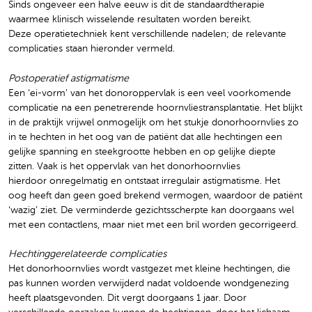
Sinds ongeveer een halve eeuw is dit de standaardtherapie
waarmee klinisch wisselende resultaten worden bereikt.
Deze operatietechniek kent verschillende nadelen; de relevante
complicaties staan hieronder vermeld.
Postoperatief astigmatisme
Een ‘ei-vorm’ van het donoroppervlak is een veel voorkomende
complicatie na een penetrerende hoornvliestransplantatie. Het blijkt
in de praktijk vrijwel onmogelijk om het stukje donorhoornvlies zo
in te hechten in het oog van de patiënt dat alle hechtingen een
gelijke spanning en steekgrootte hebben en op gelijke diepte
zitten. Vaak is het oppervlak van het donorhoornvlies
hierdoor onregelmatig en ontstaat irregulair astigmatisme. Het
oog heeft dan geen goed brekend vermogen, waardoor de patiënt
‘wazig’ ziet. De verminderde gezichtsscherpte kan doorgaans wel
met een contactlens, maar niet met een bril worden gecorrigeerd.
Hechtinggerelateerde complicaties
Het donorhoornvlies wordt vastgezet met kleine hechtingen, die
pas kunnen worden verwijderd nadat voldoende wondgenezing
heeft plaatsgevonden. Dit vergt doorgaans 1 jaar. Door