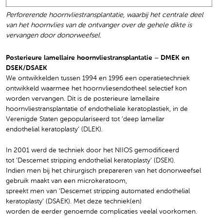
Perforerende hoornvliestransplantatie, waarbij het centrale deel
van het hoornvlies van de ontvanger over de gehele dikte is
vervangen door donorweefsel.
Posterieure lamellaire hoornvliestransplantatie – DMEK en
DSEK/DSAEK
We ontwikkelden tussen 1994 en 1996 een operatietechniek
ontwikkeld waarmee het hoornvliesendotheel selectief kon
worden vervangen. Dit is de posterieure lamellaire
hoornvliestransplantatie of endotheliale keratoplastiek, in de
Verenigde Staten gepopulariseerd tot ‘deep lamellar
endothelial keratoplasty‘ (DLEK).
In 2001 werd de techniek door het NIIOS gemodificeerd
tot ‘Descemet stripping endothelial keratoplasty’ (DSEK).
Indien men bij het chirurgisch prepareren van het donorweefsel
gebruik maakt van een microkeratoom,
spreekt men van ‘Descemet stripping automated endothelial
keratoplasty’ (DSAEK). Met deze techniek(en)
worden de eerder genoemde complicaties veelal voorkomen.