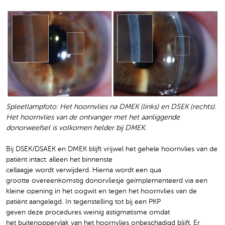
Spleetlampfoto: Het hoornvlies na DMEK (links) en DSEK (rechts).
Het hoornvlies van de ontvanger met het aanliggende
donorweefsel is volkomen helder bij DMEK.
Bij DSEK/DSAEK en DMEK blijft vrijwel het gehele hoornvlies van de
patiënt intact: alleen het binnenste
cellaagje wordt verwijderd. Hierna wordt een qua
grootte overeenkomstig donorvliesje geïmplementeerd via een
kleine opening in het oogwit en tegen het hoornvlies van de
patiënt aangelegd. In tegenstelling tot bij een PKP
geven deze procedures weinig astigmatisme omdat
het buitenoppervlak van het hoornvlies onbeschadigd blijft. Er