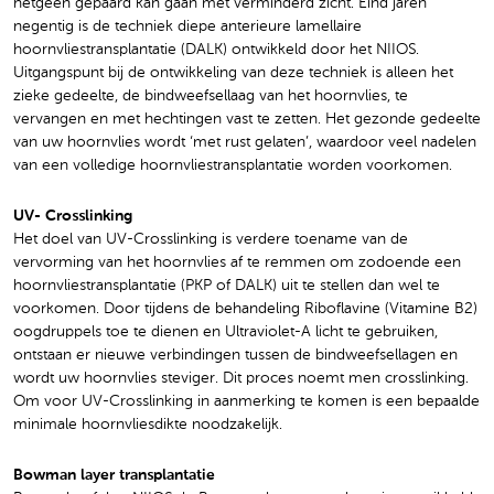
hetgeen gepaard kan gaan met verminderd zicht. Eind jaren
negentig is de techniek diepe anterieure lamellaire
hoornvliestransplantatie (DALK) ontwikkeld door het NIIOS.
Uitgangspunt bij de ontwikkeling van deze techniek is alleen het
zieke gedeelte, de bindweefsellaag van het hoornvlies, te
vervangen en met hechtingen vast te zetten. Het gezonde gedeelte
van uw hoornvlies wordt ‘met rust gelaten’, waardoor veel nadelen
van een volledige hoornvliestransplantatie worden voorkomen.
UV- Crosslinking
Het doel van UV-Crosslinking is verdere toename van de
vervorming van het hoornvlies af te remmen om zodoende een
hoornvliestransplantatie (PKP of DALK) uit te stellen dan wel te
voorkomen. Door tijdens de behandeling Riboflavine (Vitamine B2)
oogdruppels toe te dienen en Ultraviolet-A licht te gebruiken,
ontstaan er nieuwe verbindingen tussen de bindweefsellagen en
wordt uw hoornvlies steviger. Dit proces noemt men crosslinking.
Om voor UV-Crosslinking in aanmerking te komen is een bepaalde
minimale hoornvliesdikte noodzakelijk.
Bowman layer transplantatie