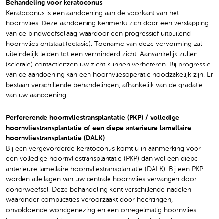
Behandeling voor keratoconus
Keratoconus is een aandoening aan de voorkant van het
hoornvlies. Deze aandoening kenmerkt zich door een verslapping
van de bindweefsellaag waardoor een progressief uitpuilend
hoornvlies ontstaat (ectasie). Toename van deze vervorming zal
uiteindelijk leiden tot een verminderd zicht. Aanvankelijk zullen
(sclerale) contactlenzen uw zicht kunnen verbeteren. Bij progressie
van de aandoening kan een hoornvliesoperatie noodzakelijk zijn. Er
bestaan verschillende behandelingen, afhankelijk van de gradatie
van uw aandoening.
Perforerende hoornvliestransplantatie (PKP) / volledige
hoornvliestransplantatie of een diepe anterieure lamellaire
hoornvliestransplantatie (DALK)
Bij een vergevorderde keratoconus komt u in aanmerking voor
een volledige hoornvliestransplantatie (PKP) dan wel een diepe
anterieure lamellaire hoornvliestransplantatie (DALK). Bij een PKP
worden alle lagen van uw centrale hoornvlies vervangen door
donorweefsel. Deze behandeling kent verschillende nadelen
waaronder complicaties veroorzaakt door hechtingen,
onvoldoende wondgenezing en een onregelmatig hoornvlies