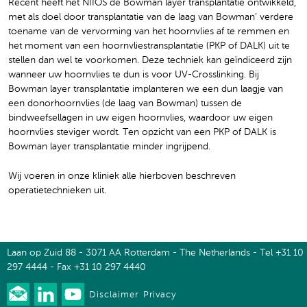
Recent heeft het NIIOS de Bowman layer transplantatie ontwikkeld,
met als doel door transplantatie van de laag van Bowman’ verdere
toename van de vervorming van het hoornvlies af te remmen en
het moment van een hoornvliestransplantatie (PKP of DALK) uit te
stellen dan wel te voorkomen. Deze techniek kan geïndiceerd zijn
wanneer uw hoornvlies te dun is voor UV-Crosslinking. Bij
Bowman layer transplantatie implanteren we een dun laagje van
een donorhoornvlies (de laag van Bowman) tussen de
bindweefsellagen in uw eigen hoornvlies, waardoor uw eigen
hoornvlies steviger wordt. Ten opzicht van een PKP of DALK is
Bowman layer transplantatie minder ingrijpend.
Wij voeren in onze kliniek alle hierboven beschreven
operatietechnieken uit.
Laan op Zuid 88 - 3071 AA Rotterdam - The Netherlands - Tel +31 10
297 4444 - Fax +31 10 297 4440
Disclaimer
Privacy