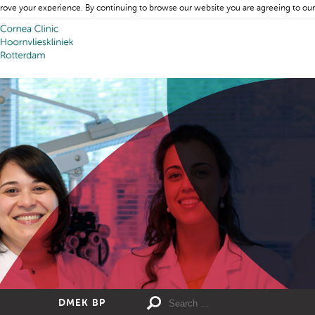
rove your experience. By continuing to browse our website you are agreeing to our
DMEK BP