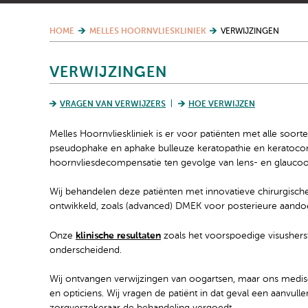
HOME
MELLES HOORNVLIESKLINIEK
VERWIJZINGEN
VERWIJZINGEN
VRAGEN VAN VERWIJZERS
HOE VERWIJZEN
Melles Hoornvlieskliniek is er voor patiënten met alle soor
pseudophake en aphake bulleuze keratopathie en keratoconu
hoornvliesdecompensatie ten gevolge van lens- en glauco
Wij behandelen deze patiënten met innovatieve chirurgisc
ontwikkeld, zoals (advanced) DMEK voor posterieure aando
Onze
klinische resultaten
zoals het voorspoedige visusherste
onderscheidend.
Wij ontvangen verwijzingen van oogartsen, maar ons medi
en opticiens. Wij vragen de patiënt in dat geval een aanvull