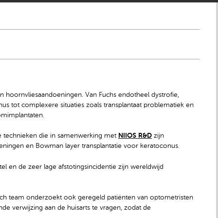
ten hoornvliesaandoeningen. Van Fuchs endotheel dystrofie,
s tot complexere situaties zoals transplantaat problematiek en
omimplantaten.
he technieken die in samenwerking met
NIIOS R&D
zijn
eningen en Bowman layer transplantatie voor keratoconus.
l en de zeer lage afstotingsincidentie zijn wereldwijd
sch team onderzoekt ook geregeld patiënten van optometristen
ende verwijzing aan de huisarts te vragen, zodat de