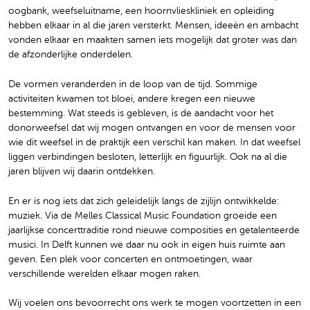
oogbank, weefseluitname, een hoornvlieskliniek en opleiding
hebben elkaar in al die jaren versterkt. Mensen, ideeën en ambacht
vonden elkaar en maakten samen iets mogelijk dat groter was dan
de afzonderlijke onderdelen.
De vormen veranderden in de loop van de tijd. Sommige
activiteiten kwamen tot bloei, andere kregen een nieuwe
bestemming. Wat steeds is gebleven, is de aandacht voor het
donorweefsel dat wij mogen ontvangen en voor de mensen voor
wie dit weefsel in de praktijk een verschil kan maken. In dat weefsel
liggen verbindingen besloten, letterlijk en figuurlijk. Ook na al die
jaren blijven wij daarin ontdekken.
En er is nog iets dat zich geleidelijk langs de zijlijn ontwikkelde:
muziek. Via de Melles Classical Music Foundation groeide een
jaarlijkse concerttraditie rond nieuwe composities en getalenteerde
musici. In Delft kunnen we daar nu ook in eigen huis ruimte aan
geven. Een plek voor concerten en ontmoetingen, waar
verschillende werelden elkaar mogen raken.
Wij voelen ons bevoorrecht ons werk te mogen voortzetten in een