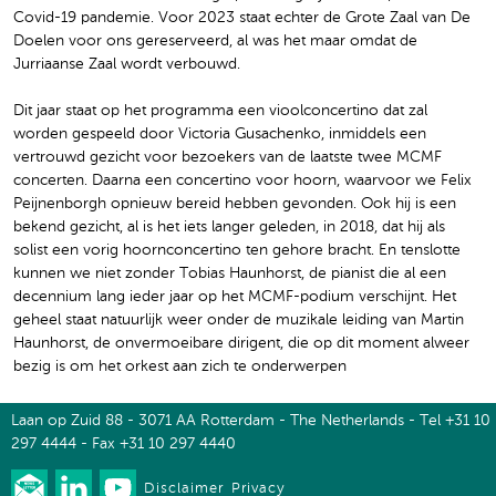
Covid-19 pandemie. Voor 2023 staat echter de Grote Zaal van De
Doelen voor ons gereserveerd, al was het maar omdat de
Jurriaanse Zaal wordt verbouwd.
Dit jaar staat op het programma een vioolconcertino dat zal
worden gespeeld door Victoria Gusachenko, inmiddels een
vertrouwd gezicht voor bezoekers van de laatste twee MCMF
concerten. Daarna een concertino voor hoorn, waarvoor we Felix
Peijnenborgh opnieuw bereid hebben gevonden. Ook hij is een
bekend gezicht, al is het iets langer geleden, in 2018, dat hij als
solist een vorig hoornconcertino ten gehore bracht. En tenslotte
kunnen we niet zonder Tobias Haunhorst, de pianist die al een
decennium lang ieder jaar op het MCMF-podium verschijnt. Het
geheel staat natuurlijk weer onder de muzikale leiding van Martin
Haunhorst, de onvermoeibare dirigent, die op dit moment alweer
bezig is om het orkest aan zich te onderwerpen
Laan op Zuid 88 - 3071 AA Rotterdam - The Netherlands - Tel +31 10
297 4444 - Fax +31 10 297 4440
Disclaimer
Privacy