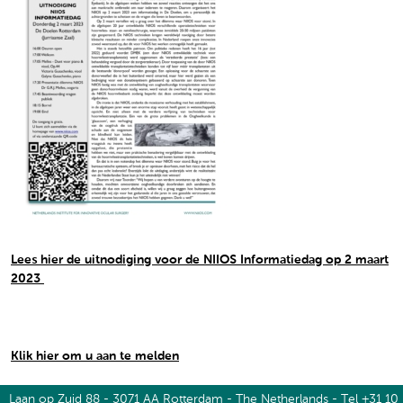
Lees hier de uitnodiging voor de NIIOS Informatiedag op 2 maart
2023
Klik hier om u aan te melden
Laan op Zuid 88 - 3071 AA Rotterdam - The Netherlands - Tel +31 10